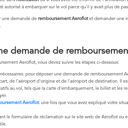
nulé sans
notification
ou si vous avez été informé de l'annulation
été autorisé à embarquer sur le vol parce qu'il y avait plus de p
er une demande de
remboursement Aeroflot
et demander une in
.
ne demande de remboursement
sement Aeroflot, vous devez suivre les étapes ci-dessous:
nécessaires: pour déposer une demande de remboursement Aero
art, de l'aéroport d'origine et de l'aéroport de destination. I
tifs au vol, tels que la carte d'embarquement, le billet et les 
yer.
ursement Aeroflot
: une fois que vous avez expliqué votre situ
ant le formulaire de réclamation sur le site web de Aeroflot ou 
èle.