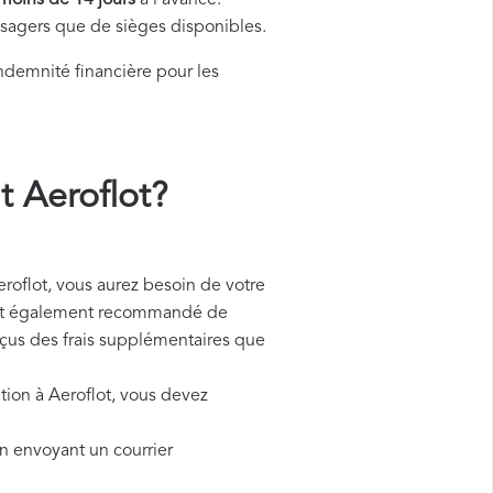
moins de 14 jours
à l'avance.
assagers que de sièges disponibles.
demnité financière pour les
 Aeroflot?
flot, vous aurez besoin de votre
l est également recommandé de
reçus des frais supplémentaires que
ation à Aeroflot, vous devez
en envoyant un courrier