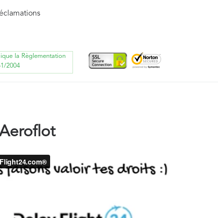
réclamations
lique la Règlementation
61/2004
eroflot