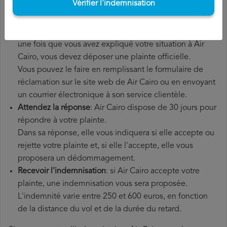
Vérifier l'indemnisation
supplémentaires que vous avez éventuellement dû
payer.
Déposer une
demande de remboursement Air Cairo
:
une fois que vous avez expliqué votre situation à Air
Cairo, vous devez déposer une plainte officielle.
Vous pouvez le faire en remplissant le formulaire de
réclamation sur le site web de Air Cairo ou en envoyant
un courrier électronique à son service clientèle.
Attendez la réponse
: Air Cairo dispose de 30 jours pour
répondre à votre plainte.
Dans sa réponse, elle vous indiquera si elle accepte ou
rejette votre plainte et, si elle l'accepte, elle vous
proposera un dédommagement.
Recevoir l'indemnisation
: si Air Cairo accepte votre
plainte, une indemnisation vous sera proposée.
L'indemnité varie entre 250 et 600 euros, en fonction
de la distance du vol et de la durée du retard.