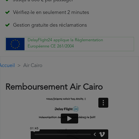
Jusqu'à 600 € par passager
Vérifiez-le en seulement 2 minutes
Gestion gratuite des réclamations
DelayFlight24 applique la Règlementation
Européenne CE 261/2004
Accueil
Air Cairo
Remboursement Air Cairo