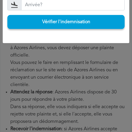
de conserver tous les documents relatifs au vol, tels que
la carte d'embarquement, le billet et les reçus des frais
supplémentaires que vous avez éventuellement dû
Vérifier l'indemnisation
payer.
Déposer une
demande de remboursement Azores
Airlines
: une fois que vous avez expliqué votre situation
à Azores Airlines, vous devez déposer une plainte
officielle.
Vous pouvez le faire en remplissant le formulaire de
réclamation sur le site web de Azores Airlines ou en
envoyant un courrier électronique à son service
clientèle.
Attendez la réponse
: Azores Airlines dispose de 30
jours pour répondre à votre plainte.
Dans sa réponse, elle vous indiquera si elle accepte ou
rejette votre plainte et, si elle l'accepte, elle vous
proposera un dédommagement.
Recevoir l'indemnisation
: si Azores Airlines accepte