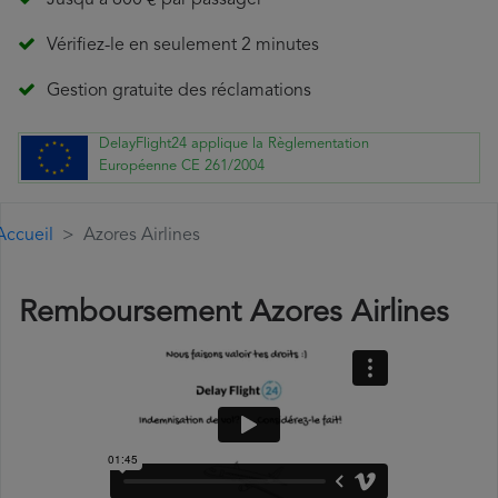
Jusqu'à 600 € par passager
Vérifiez-le en seulement 2 minutes
Gestion gratuite des réclamations
DelayFlight24 applique la Règlementation
Européenne CE 261/2004
Accueil
Azores Airlines
Remboursement Azores Airlines