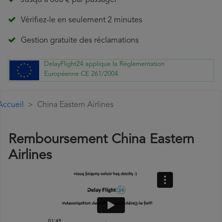
Jusqu'à 600 € par passager
Vérifiez-le en seulement 2 minutes
Gestion gratuite des réclamations
DelayFlight24 applique la Règlementation
Européenne CE 261/2004
Accueil
China Eastern Airlines
Remboursement China Eastern
Airlines