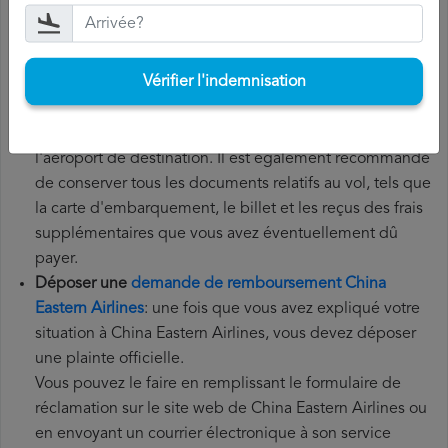
Airlines, vous devez suivre les étapes ci-dessous:
Rassemblez tous les documents
nécessaires: pour
Vérifier l'indemnisation
déposer une demande de remboursement China
Eastern Airlines, vous aurez besoin de votre numéro de
vol, de la date de départ, de l'aéroport d'origine et de
l'aéroport de destination. Il est également recommandé
de conserver tous les documents relatifs au vol, tels que
la carte d'embarquement, le billet et les reçus des frais
supplémentaires que vous avez éventuellement dû
payer.
Déposer une
demande de remboursement China
Eastern Airlines
: une fois que vous avez expliqué votre
situation à China Eastern Airlines, vous devez déposer
une plainte officielle.
Vous pouvez le faire en remplissant le formulaire de
réclamation sur le site web de China Eastern Airlines ou
en envoyant un courrier électronique à son service