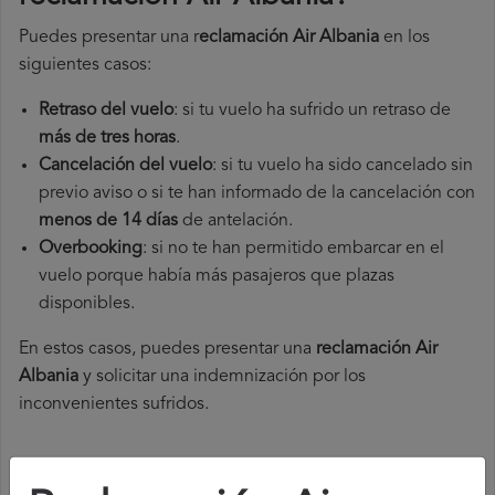
Puedes presentar una r
eclamación Air Albania
en los
siguientes casos:
Retraso del vuelo
: si tu vuelo ha sufrido un retraso de
más de tres horas
.
Cancelación del vuelo
: si tu vuelo ha sido cancelado sin
previo aviso o si te han informado de la cancelación con
menos de 14 días
de antelación.
Overbooking
: si no te han permitido embarcar en el
vuelo porque había más pasajeros que plazas
disponibles.
En estos casos, puedes presentar una
reclamación Air
Albania​
y solicitar una indemnización por los
inconvenientes sufridos.
¿Cómo presentar una reclamación