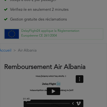
Jusqu'à 600 € par passager
Vérifiez-le en seulement 2 minutes
Gestion gratuite des réclamations
DelayFlight24 applique la Règlementation
Européenne CE 261/2004
Accueil
Air Albania
Remboursement Air Albania