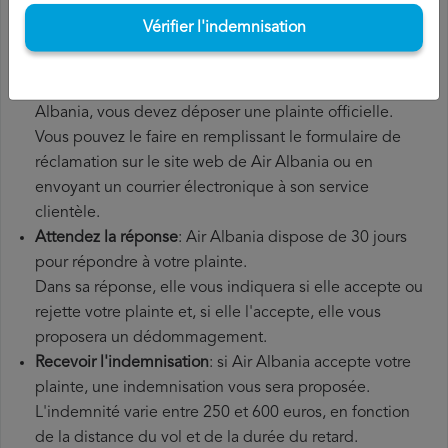
supplémentaires que vous avez éventuellement dû
Vérifier l'indemnisation
payer.
Déposer une
demande de remboursement Air Albania
:
une fois que vous avez expliqué votre situation à Air
Albania, vous devez déposer une plainte officielle.
Vous pouvez le faire en remplissant le formulaire de
réclamation sur le site web de Air Albania ou en
envoyant un courrier électronique à son service
clientèle.
Attendez la réponse
: Air Albania dispose de 30 jours
pour répondre à votre plainte.
Dans sa réponse, elle vous indiquera si elle accepte ou
rejette votre plainte et, si elle l'accepte, elle vous
proposera un dédommagement.
Recevoir l'indemnisation
: si Air Albania accepte votre
plainte, une indemnisation vous sera proposée.
L'indemnité varie entre 250 et 600 euros, en fonction
de la distance du vol et de la durée du retard.