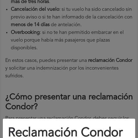
más de tres horas
.
Cancelación del vuelo
: si tu vuelo ha sido cancelado sin
previo aviso o si te han informado de la cancelación con
menos de 14 días
de antelación.
Overbooking
: si no te han permitido embarcar en el
vuelo porque había más pasajeros que plazas
disponibles.
En estos casos, puedes presentar una
reclamación Condor​
y solicitar una indemnización por los inconvenientes
sufridos.
¿Cómo presentar una reclamación
Condor
?
Para presentar una reclamación Condor, debes seguir los
siguientes pasos:
Reclamación Condor