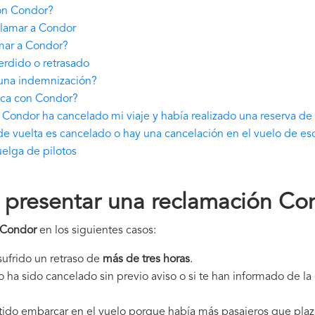
ón Condor?
clamar a Condor
mar a Condor?
rdido o retrasado
una indemnización?
ica con Condor?
Condor ha cancelado mi viaje y había realizado una reserva de
de vuelta es cancelado o hay una cancelación en el vuelo de es
elga de pilotos
presentar una reclamación Co
 Condor
en los siguientes casos:
 sufrido un retraso de
más de tres horas
.
elo ha sido cancelado sin previo aviso o si te han informado de l
itido embarcar en el vuelo porque había más pasajeros que plaz