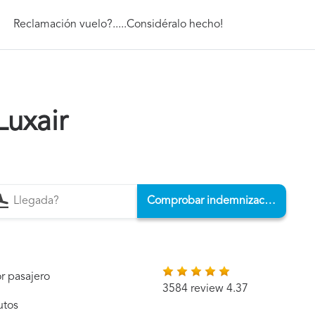
Reclamación vuelo?.....Considéralo hecho!
Luxair
Comprobar indemnización
r pasajero
3584 review 4.37
utos