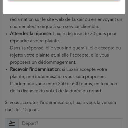
vous devez déposer une plainte officielle.
Vous pouvez le faire en remplissant le formulaire de
réclamation sur le site web de Luxair ou en envoyant un
courrier électronique à son service clientèle.
Attendez la réponse
: Luxair dispose de 30 jours pour
répondre à votre plainte.
Dans sa réponse, elle vous indiquera si elle accepte ou
rejette votre plainte et, si elle l'accepte, elle vous
proposera un dédommagement.
Recevoir l'indemnisation
: si Luxair accepte votre
plainte, une indemnisation vous sera proposée.
L'indemnité varie entre 250 et 600 euros, en fonction
de la distance du vol et de la durée du retard.
Si vous acceptez l'indemnisation, Luxair vous la versera
dans les 15 jours.