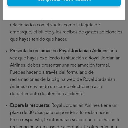
número de tu vuelo, la fecha de salida, el aeropuerto de
origen y el aeropuerto de destino. También es
recomendable que guardes todos los documentos
relacionados con el vuelo, como la tarjeta de
embarque, el billete y los recibos de gastos adicionales
que hayas tenido que hacer.
Presenta la reclamación Royal Jordanian Airlines
: una
vez que hayas explicado tu situación a Royal Jordanian
Airlines, debes presentar una reclamación formal.
Puedes hacerlo a través del formulario de
reclamaciones de la página web de Royal Jordanian
Airlines o enviando un correo electrónico a su
departamento de atención al cliente.
Espera la respuesta
: Royal Jordanian Airlines tiene un
plazo de 30 días para responder a tu reclamación.
En su respuesta, te informarán si aceptan o rechazan tu
reclamación y, en caso de aceptarla, te ofrecerán una