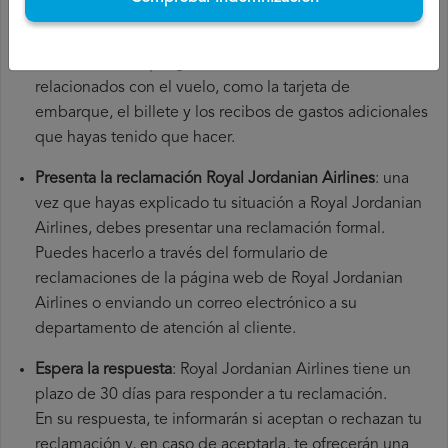
número de tu vuelo, la fecha de salida, el aeropuerto de
origen y el aeropuerto de destino. También es
recomendable que guardes todos los documentos
relacionados con el vuelo, como la tarjeta de
embarque, el billete y los recibos de gastos adicionales
que hayas tenido que hacer.
Presenta la reclamación Royal Jordanian Airlines
: una
vez que hayas explicado tu situación a Royal Jordanian
Airlines, debes presentar una reclamación formal.
Puedes hacerlo a través del formulario de
reclamaciones de la página web de Royal Jordanian
Airlines o enviando un correo electrónico a su
departamento de atención al cliente.
Espera la respuesta
: Royal Jordanian Airlines tiene un
plazo de 30 días para responder a tu reclamación.
En su respuesta, te informarán si aceptan o rechazan tu
reclamación y, en caso de aceptarla, te ofrecerán una