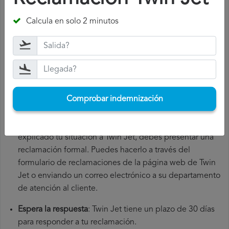
Reúne toda la documentación necesaria
: para presentar
Calcula en solo 2 minutos
una reclamación Twin Jet, necesitarás el número de tu
vuelo, la fecha de salida, el aeropuerto de origen y el
aeropuerto de destino. También es recomendable que
guardes todos los documentos relacionados con el
vuelo, como la tarjeta de embarque, el billete y los
recibos de gastos adicionales que hayas tenido que
Comprobar indemnización
hacer.
Presenta la reclamación Twin Jet
: una vez que hayas
explicado tu situación a Twin Jet, debes presentar una
reclamación formal. Puedes hacerlo a través del
formulario de reclamaciones de la página web de Twin
Jet o enviando un correo electrónico a su departamento
de atención al cliente.
Espera la respuesta
: Twin Jet tiene un plazo de 30 días
para responder a tu reclamación.