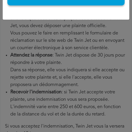
payer.
Déposer une
demande de remboursement Twin Jet
:
une fois que vous avez expliqué votre situation à Twin
Jet, vous devez déposer une plainte officielle.
Vous pouvez le faire en remplissant le formulaire de
réclamation sur le site web de Twin Jet ou en envoyant
un courrier électronique à son service clientèle.
Attendez la réponse
: Twin Jet dispose de 30 jours pour
répondre à votre plainte.
Dans sa réponse, elle vous indiquera si elle accepte ou
rejette votre plainte et, si elle l'accepte, elle vous
proposera un dédommagement.
Recevoir l'indemnisation
: si Twin Jet accepte votre
plainte, une indemnisation vous sera proposée.
L'indemnité varie entre 250 et 600 euros, en fonction
de la distance du vol et de la durée du retard.
Si vous acceptez l'indemnisation, Twin Jet vous la versera