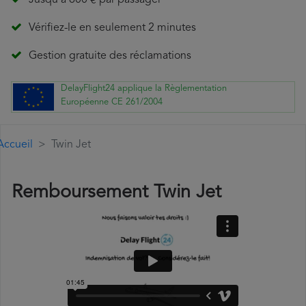
Jusqu'à 600 € par passager
Vérifiez-le en seulement 2 minutes
Gestion gratuite des réclamations
DelayFlight24 applique la Règlementation
Européenne CE 261/2004
Accueil
Twin Jet
Remboursement Twin Jet