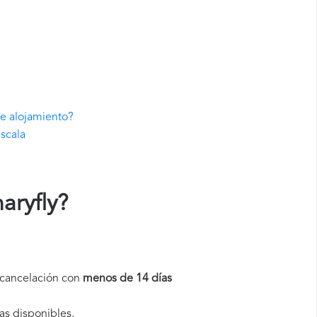
de alojamiento?
escala
aryfly
?
a cancelación con
menos de 14 días
as disponibles.