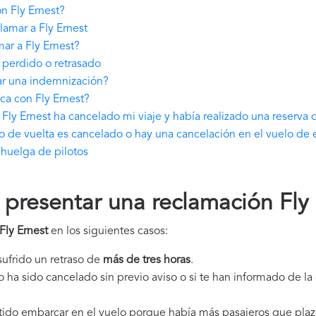
n Fly Ernest?
amar a Fly Ernest
ar a Fly Ernest?
 perdido o retrasado
ar una indemnización?
ca con Fly Ernest?
ly Ernest ha cancelado mi viaje y había realizado una reserva 
lo de vuelta es cancelado o hay una cancelación en el vuelo de 
 huelga de pilotos
resentar una reclamación Fly 
Fly Ernest
en los siguientes casos:
 sufrido un retraso de
más de tres horas
.
elo ha sido cancelado sin previo aviso o si te han informado de l
itido embarcar en el vuelo porque había más pasajeros que plaz