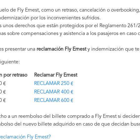
uelo de Fly Ernest, como un retraso, cancelación o overbookin
demnización por los inconvenientes sufridos.
es unos derechos que están protegidos por el Reglamento 261/
as sobre compensaciones y asistencia a los pasajeros en caso d
es presentar una
reclamación Fly Ernest
y indemnización que te
iguiente:
ón por retraso
Reclamar Fly Ernest
€
RECLAMAR 250 €
€
RECLAMAR 400 €
€
RECLAMAR 600 €
ho a un reembolso del billete comprado a Fly Ernest si deciden 
bolso del nuevo billete adquirido en caso de que decidan buscar
eclamación Fly Ernest?