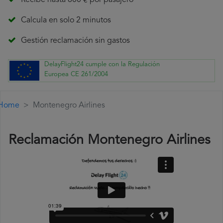
Recibe hasta 600 € por pasajero
Calcula en solo 2 minutos
Gestión reclamación sin gastos
DelayFlight24 cumple con la Regulación
Europea CE 261/2004
Home
Montenegro Airlines
Reclamación Montenegro Airlines