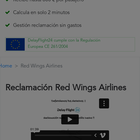
Recibe hasta 600 € por pasajero
Calcula en solo 2 minutos
Gestión reclamación sin gastos
DelayFlight24 cumple con la Regulación
Europea CE 261/2004
Home
Red Wings Airlines
Reclamación Red Wings Airlines