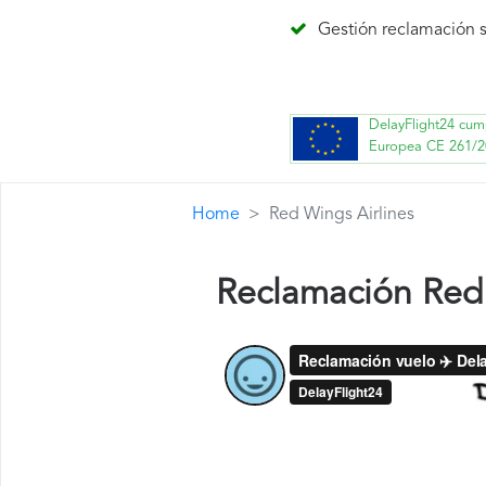
Gestión reclamación s
DelayFlight24 cum
Europea CE 261/2
Home
Red Wings Airlines
Reclamación Red 