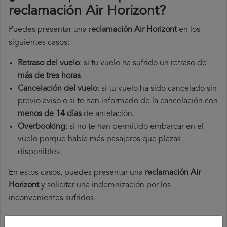
reclamación Air Horizont
?
Puedes presentar una r
eclamación Air Horizont
en los
siguientes casos:
Retraso del vuelo
: si tu vuelo ha sufrido un retraso de
más de tres horas
.
Cancelación del vuelo
: si tu vuelo ha sido cancelado sin
previo aviso o si te han informado de la cancelación con
menos de 14 días
de antelación.
Overbooking
: si no te han permitido embarcar en el
vuelo porque había más pasajeros que plazas
disponibles.
En estos casos, puedes presentar una
reclamación Air
Horizont​
y solicitar una indemnización por los
inconvenientes sufridos.