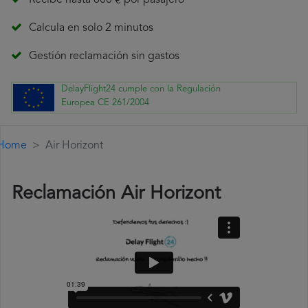
Recibe hasta 600 € por pasajero
Calcula en solo 2 minutos
Gestión reclamación sin gastos
DelayFlight24 cumple con la Regulación
Europea CE 261/2004
Home
Air Horizont
Reclamación Air Horizont