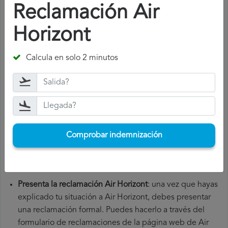
¿Cómo presentar una reclamación
Reclamación Air
Air Horizont
?
Horizont
Para presentar una reclamación Air Horizont, debes seguir
los siguientes pasos:
Calcula en solo 2 minutos
Reúne toda la documentación necesaria
: para presentar
una reclamación Air Horizont, necesitarás el número de
tu vuelo, la fecha de salida, el aeropuerto de origen y el
aeropuerto de destino. También es recomendable que
guardes todos los documentos relacionados con el
Comprobar indemnización
vuelo, como la tarjeta de embarque, el billete y los
recibos de gastos adicionales que hayas tenido que
hacer.
Presenta la reclamación Air Horizont
: una vez que hayas
explicado tu situación a Air Horizont, debes presentar
una reclamación formal. Puedes hacerlo a través del
formulario de reclamaciones de la página web de Air