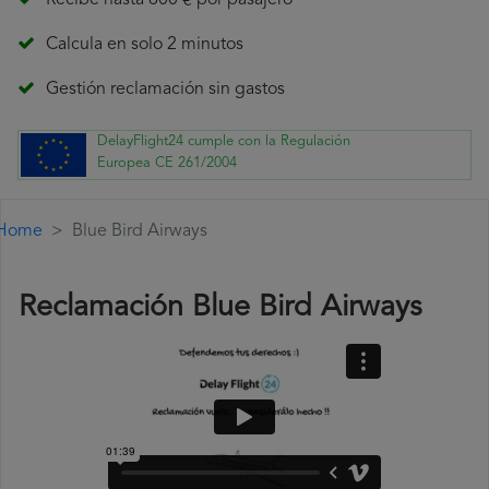
Recibe hasta 600 € por pasajero
Calcula en solo 2 minutos
Gestión reclamación sin gastos
DelayFlight24 cumple con la Regulación
Europea CE 261/2004
Home
Blue Bird Airways
Reclamación Blue Bird Airways