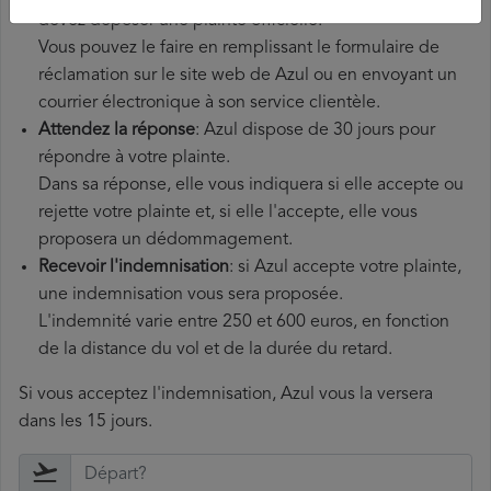
devez déposer une plainte officielle.
Vous pouvez le faire en remplissant le formulaire de
réclamation sur le site web de Azul ou en envoyant un
courrier électronique à son service clientèle.
Attendez la réponse
: Azul dispose de 30 jours pour
répondre à votre plainte.
Dans sa réponse, elle vous indiquera si elle accepte ou
rejette votre plainte et, si elle l'accepte, elle vous
proposera un dédommagement.
Recevoir l'indemnisation
: si Azul accepte votre plainte,
une indemnisation vous sera proposée.
L'indemnité varie entre 250 et 600 euros, en fonction
de la distance du vol et de la durée du retard.
Si vous acceptez l'indemnisation, Azul vous la versera
dans les 15 jours.