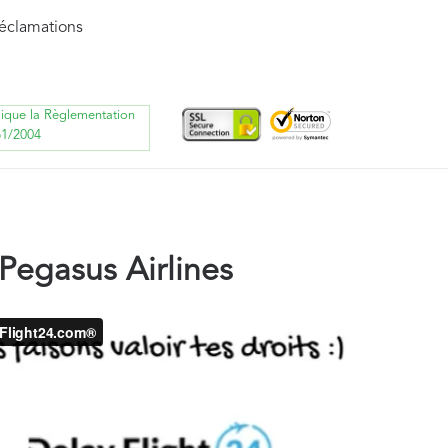
réclamations
lique la Règlementation
61/2004
egasus Airlines