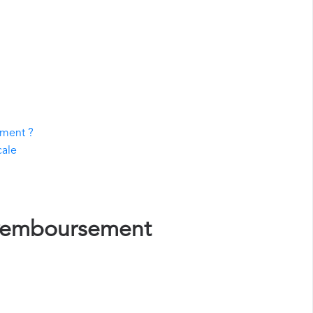
ement ?
cale
remboursement