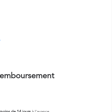
?
remboursement