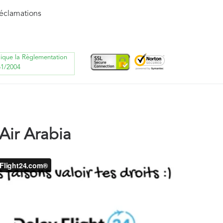
réclamations
lique la Règlementation
61/2004
ir Arabia