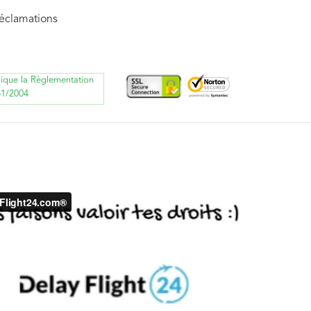
réclamations
lique la Règlementation
61/2004