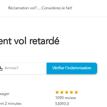
Réclamation vol?.....Considérez-le fait!
t vol retardé
Vérifier l'indemnisation
ssager
1090 review
ent 2 minutes
53093.0