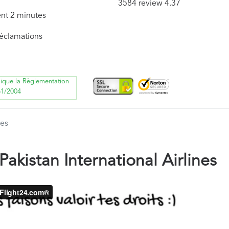
3584 review 4.37
ent 2 minutes
réclamations
lique la Règlementation
61/2004
nes
kistan International Airlines