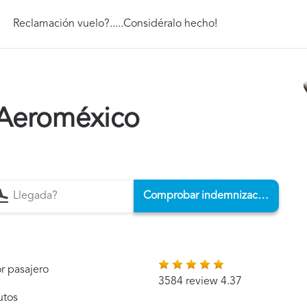
Reclamación vuelo?.....Considéralo hecho!
Aeroméxico
Comprobar indemnización
r pasajero
3584 review 4.37
utos