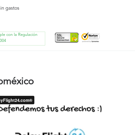
in gastos
ple con la Regulación
004
oméxico