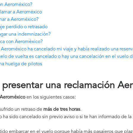
ón Aeroméxico?
clamar a Aeroméxico
mar a Aeroméxico?
e perdido o retrasado
agar una indemnización?
ica con Aeroméxico?
Aeroméxico ha cancelado mi viaje y había realizado una reserv
elo de vuelta es cancelado o hay una cancelación en el vuelo d
a huelga de pilotos
presentar una reclamación Ae
 Aeroméxico
en los siguientes casos:
 sufrido un retraso de
más de tres horas
.
elo ha sido cancelado sin previo aviso o si te han informado de l
itido embarcar en el vuelo porque había más pasajeros que plaz