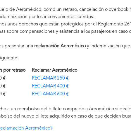
vuelo de Aeroméxico, como un retraso, cancelación o overbooki
demnización por los inconvenientes sufridos.
nes unos derechos que están protegidos por el Reglamento 26
as sobre compensaciones y asistencia a los pasajeros en caso d
es presentar una
reclamación Aeroméxico
y indemnización que 
iguiente:
ón por retraso
Reclamar Aeroméxico
€
RECLAMAR 250 €
€
RECLAMAR 400 €
€
RECLAMAR 600 €
ho a un reembolso del billete comprado a Aeroméxico si decide
bolso del nuevo billete adquirido en caso de que decidan buscar
reclamación Aeroméxico?