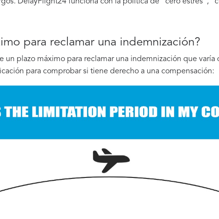
os. DelayFlight24 funciona con la política de "cero estrés", "c
ximo para reclamar una indemnización?
 un plazo máximo para reclamar una indemnización que varía de
icación para comprobar si tiene derecho a una compensación: