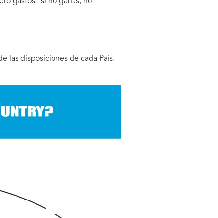
ero gastos" si no ganas, no
 las disposiciones de cada País.