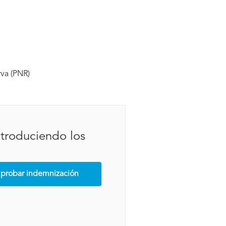
va (PNR)
ntroduciendo los
robar indemnización