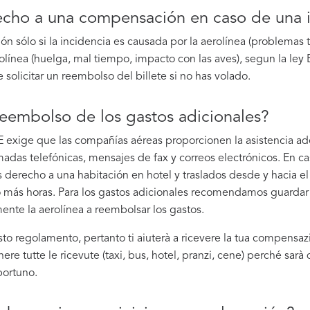
echo a una compensación en caso de una i
 sólo si la incidencia es causada por la aerolínea (problemas 
aerolínea (huelga, mal tiempo, impacto con las aves), segun la le
olicitar un reembolso del billete si no has volado.
reembolso de los gastos adicionales?
exige que las compañías aéreas proporcionen la asistencia ade
madas telefónicas, mensajes de fax y correos electrónicos. En c
es derecho a una habitación en hotel y traslados desde y hacia e
2 o más horas. Para los gastos adicionales recomendamos guardar 
ente la aerolínea a reembolsar los gastos.
o regolamento, pertanto ti aiuterà a ricevere la tua compensaz
re tutte le ricevute (taxi, bus, hotel, pranzi, cene) perché sar
portuno.