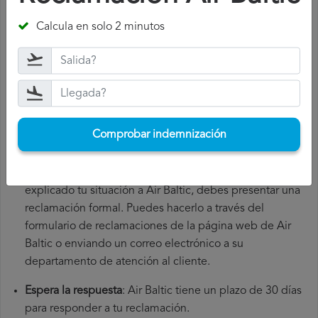
Reúne toda la documentación necesaria
: para presentar
Calcula en solo 2 minutos
una reclamación Air Baltic, necesitarás el número de tu
vuelo, la fecha de salida, el aeropuerto de origen y el
aeropuerto de destino. También es recomendable que
guardes todos los documentos relacionados con el
vuelo, como la tarjeta de embarque, el billete y los
recibos de gastos adicionales que hayas tenido que
Comprobar indemnización
hacer.
Presenta la reclamación Air Baltic
: una vez que hayas
explicado tu situación a Air Baltic, debes presentar una
reclamación formal. Puedes hacerlo a través del
formulario de reclamaciones de la página web de Air
Baltic o enviando un correo electrónico a su
departamento de atención al cliente.
Espera la respuesta
: Air Baltic tiene un plazo de 30 días
para responder a tu reclamación.