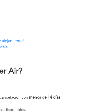
e alojamiento?
scala
r Air
?
a cancelación con
menos de 14 días
as disponibles.