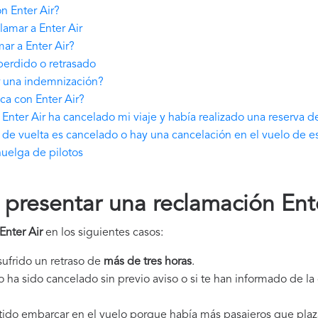
n Enter Air?
amar a Enter Air
ar a Enter Air?
perdido o retrasado
r una indemnización?
ca con Enter Air?
nter Air ha cancelado mi viaje y había realizado una reserva d
o de vuelta es cancelado o hay una cancelación en el vuelo de e
huelga de pilotos
resentar una reclamación Ente
Enter Air
en los siguientes casos:
 sufrido un retraso de
más de tres horas
.
elo ha sido cancelado sin previo aviso o si te han informado de l
itido embarcar en el vuelo porque había más pasajeros que plaz