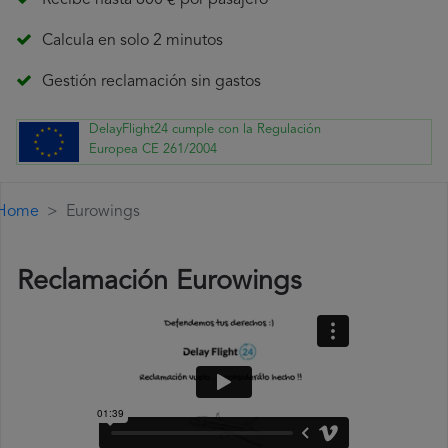
Recibe hasta 600 € por pasajero
Calcula en solo 2 minutos
Gestión reclamación sin gastos
DelayFlight24 cumple con la Regulación
Europea CE 261/2004
Home
Eurowings
Reclamación Eurowings