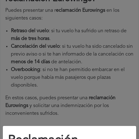
Puedes presentar una r
eclamación Eurowings
en los
siguientes casos:
Retraso del vuelo
: si tu vuelo ha sufrido un retraso de
más de tres horas
.
Cancelación del vuelo
: si tu vuelo ha sido cancelado sin
previo aviso o si te han informado de la cancelación con
menos de 14 días
de antelación.
Overbooking
: si no te han permitido embarcar en el
vuelo porque había más pasajeros que plazas
disponibles.
En estos casos, puedes presentar una
reclamación
Eurowings​
y solicitar una indemnización por los
inconvenientes sufridos.
¿Cómo presentar una reclamación