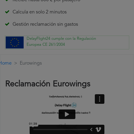
Recibe hasta 600 € por pasajero
Calcula en solo 2 minutos
Gestión reclamación sin gastos
DelayFlight24 cumple con la Regulación
Europea CE 261/2004
Home
Eurowings
Reclamación Eurowings