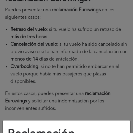
Puedes presentar una r
eclamación Eurowings
en los
siguientes casos:
Retraso del vuelo
: si tu vuelo ha sufrido un retraso de
más de tres horas
.
Cancelación del vuelo
: si tu vuelo ha sido cancelado sin
previo aviso o si te han informado de la cancelación con
menos de 14 días
de antelación.
Overbooking
: si no te han permitido embarcar en el
vuelo porque había más pasajeros que plazas
disponibles.
En estos casos, puedes presentar una
reclamación
Eurowings​
y solicitar una indemnización por los
inconvenientes sufridos.
¿Cómo presentar una reclamación