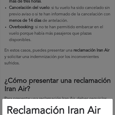
más de tres horas
.
Cancelación del vuelo
: si tu vuelo ha sido cancelado sin
previo aviso o si te han informado de la cancelación con
menos de 14 días
de antelación.
Overbooking
: si no te han permitido embarcar en el
vuelo porque había más pasajeros que plazas
disponibles.
En estos casos, puedes presentar una
reclamación Iran Air​
y solicitar una indemnización por los inconvenientes
sufridos.
¿Cómo presentar una reclamación
Iran Air
?
Para presentar una reclamación Iran Air, debes seguir los
siguientes pasos:
Reclamación Iran Air