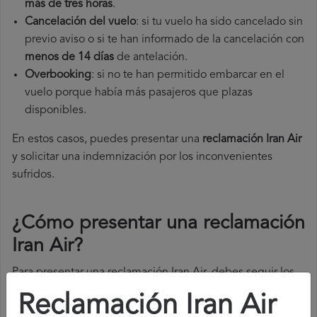
más de tres horas
.
Cancelación del vuelo
: si tu vuelo ha sido cancelado sin
previo aviso o si te han informado de la cancelación con
menos de 14 días
de antelación.
Overbooking
: si no te han permitido embarcar en el
vuelo porque había más pasajeros que plazas
disponibles.
En estos casos, puedes presentar una
reclamación Iran Air​
y solicitar una indemnización por los inconvenientes
sufridos.
¿Cómo presentar una reclamación
Iran Air
?
Para presentar una reclamación Iran Air, debes seguir los
siguientes pasos:
Reclamación Iran Air