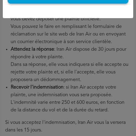
Déposer une
demande de remboursement Iran Air
: une
fois que vous avez expliqué votre situation à Iran Air,
vous devez déposer une plainte officielle.
Vous pouvez le faire en remplissant le formulaire de
réclamation sur le site web de Iran Air ou en envoyant
un courrier électronique à son service clientèle.
Attendez la réponse
: Iran Air dispose de 30 jours pour
répondre à votre plainte.
Dans sa réponse, elle vous indiquera si elle accepte ou
rejette votre plainte et, si elle l'accepte, elle vous
proposera un dédommagement.
Recevoir l'indemnisation
: si Iran Air accepte votre
plainte, une indemnisation vous sera proposée.
L'indemnité varie entre 250 et 600 euros, en fonction
de la distance du vol et de la durée du retard.
Si vous acceptez l'indemnisation, Iran Air vous la versera
dans les 15 jours.