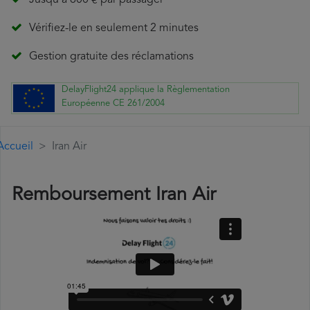
Jusqu'à 600 € par passager
Vérifiez-le en seulement 2 minutes
Gestion gratuite des réclamations
DelayFlight24 applique la Règlementation
Européenne CE 261/2004
Accueil
Iran Air
Remboursement Iran Air