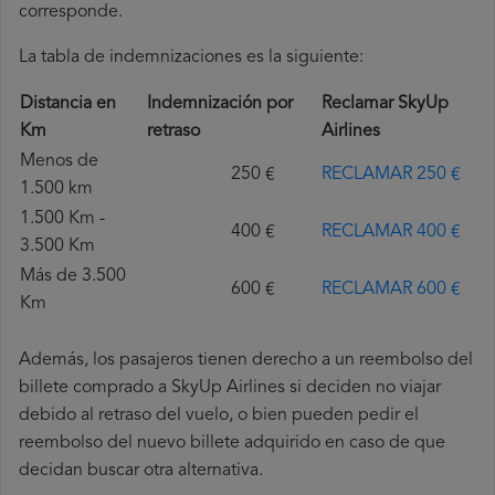
corresponde.
La tabla de indemnizaciones es la siguiente:
Distancia en
Indemnización por
Reclamar SkyUp
Km
retraso
Airlines
Menos de
250 €
RECLAMAR 250 €
1.500 km
1.500 Km -
400 €
RECLAMAR 400 €
3.500 Km
Más de 3.500
600 €
RECLAMAR 600 €
Km
Además, los pasajeros tienen derecho a un reembolso del
billete comprado a SkyUp Airlines si deciden no viajar
debido al retraso del vuelo, o bien pueden pedir el
reembolso del nuevo billete adquirido en caso de que
decidan buscar otra alternativa.