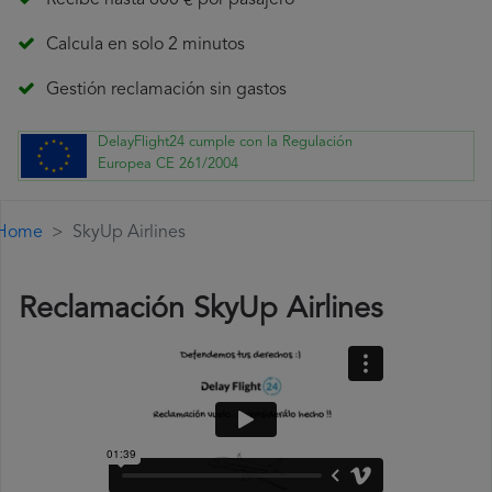
Recibe hasta 600 € por pasajero
Calcula en solo 2 minutos
Gestión reclamación sin gastos
DelayFlight24 cumple con la Regulación
Europea CE 261/2004
Home
SkyUp Airlines
Reclamación SkyUp Airlines