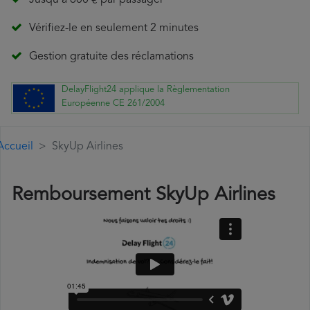
Jusqu'à 600 € par passager
Vérifiez-le en seulement 2 minutes
Gestion gratuite des réclamations
DelayFlight24 applique la Règlementation
Européenne CE 261/2004
Accueil
SkyUp Airlines
Remboursement SkyUp Airlines