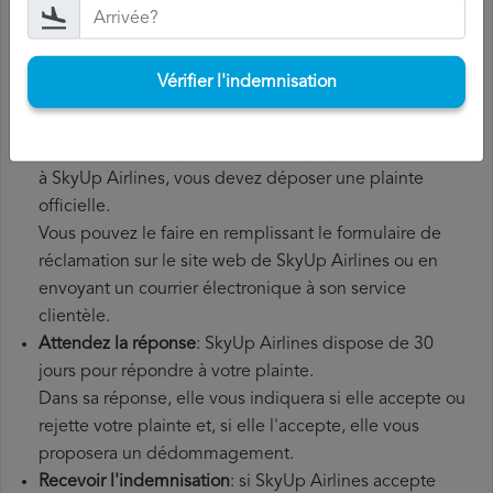
de conserver tous les documents relatifs au vol, tels que
la carte d'embarquement, le billet et les reçus des frais
supplémentaires que vous avez éventuellement dû
Vérifier l'indemnisation
payer.
Déposer une
demande de remboursement SkyUp
Airlines
: une fois que vous avez expliqué votre situation
à SkyUp Airlines, vous devez déposer une plainte
officielle.
Vous pouvez le faire en remplissant le formulaire de
réclamation sur le site web de SkyUp Airlines ou en
envoyant un courrier électronique à son service
clientèle.
Attendez la réponse
: SkyUp Airlines dispose de 30
jours pour répondre à votre plainte.
Dans sa réponse, elle vous indiquera si elle accepte ou
rejette votre plainte et, si elle l'accepte, elle vous
proposera un dédommagement.
Recevoir l'indemnisation
: si SkyUp Airlines accepte