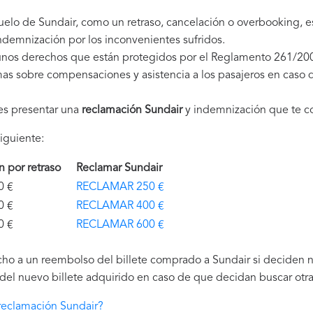
uelo de Sundair, como un retraso, cancelación o overbooking, 
demnización por los inconvenientes sufridos.
unos derechos que están protegidos por el Reglamento 261/20
as sobre compensaciones y asistencia a los pasajeros en caso d
es presentar una
reclamación Sundair
y indemnización que te c
iguiente:
ón por retraso
Reclamar Sundair
€
RECLAMAR 250 €
€
RECLAMAR 400 €
€
RECLAMAR 600 €
ho a un reembolso del billete comprado a Sundair si deciden no 
el nuevo billete adquirido en caso de que decidan buscar otra 
reclamación Sundair?