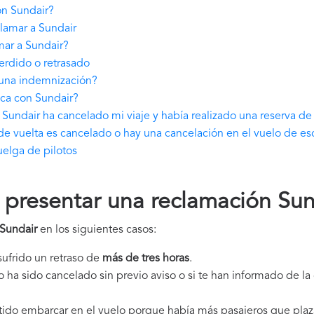
n Sundair?
lamar a Sundair
mar a Sundair?
erdido o retrasado
 una indemnización?
ica con Sundair?
Sundair ha cancelado mi viaje y había realizado una reserva de
de vuelta es cancelado o hay una cancelación en el vuelo de es
elga de pilotos
presentar una reclamación Sun
Sundair
en los siguientes casos:
 sufrido un retraso de
más de tres horas
.
elo ha sido cancelado sin previo aviso o si te han informado de l
itido embarcar en el vuelo porque había más pasajeros que plaz