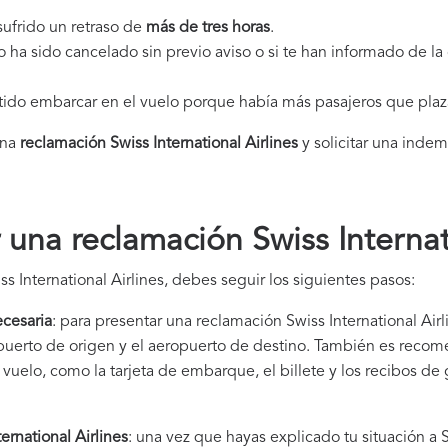
 sufrido un retraso de
más de tres horas
.
elo ha sido cancelado sin previo aviso o si te han informado de l
itido embarcar en el vuelo porque había más pasajeros que plaz
una
reclamación Swiss International Airlines​
y solicitar una inde
una reclamación Swiss Internati
s International Airlines, debes seguir los siguientes pasos:
cesaria
: para presentar una reclamación Swiss International Air
eropuerto de origen y el aeropuerto de destino. También es rec
uelo, como la tarjeta de embarque, el billete y los recibos de
ernational Airlines
: una vez que hayas explicado tu situación a S