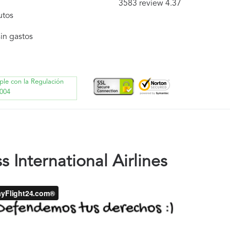
3583 review 4.37
utos
in gastos
ple con la Regulación
004
 International Airlines