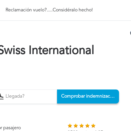
Reclamación vuelo?.....Considéralo hecho!
wiss International
Comprobar indemnización
r pasajero