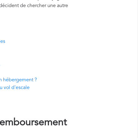
 décident de chercher une autre
nes
s
 un hébergement ?
u vol d'escale
remboursement