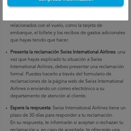
el número de tu vuelo, la fecha de salida, el aeropuerto
de origen y el aeropuerto de destino. También es
recomendable que guardes todos los documentos
relacionados con el vuelo, como la tarjeta de
embarque, el billete y los recibos de gastos adicionales
que hayas tenido que hacer.
Presenta la reclamación Swiss International Airlines
: una
vez que hayas explicado tu situación a Swiss
International Airlines, debes presentar una reclamación
formal. Puedes hacerlo a través del formulario de
reclamaciones de la página web de Swiss International
Airlines o enviando un correo electrónico a su
departamento de atención al cliente.
Espera la respuesta
: Swiss International Airlines tiene un
plazo de 30 días para responder a tu reclamación.
En su respuesta, te informarán si aceptan o rechazan tu
reclamación y, en caso de aceptarla, te ofrecerán una