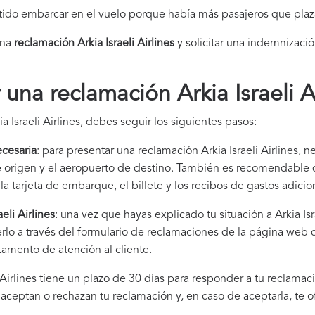
itido embarcar en el vuelo porque había más pasajeros que plaz
una
reclamación Arkia Israeli Airlines​
y solicitar una indemnizació
na reclamación Arkia Israeli Ai
 Israeli Airlines, debes seguir los siguientes pasos:
cesaria
: para presentar una reclamación Arkia Israeli Airlines, n
de origen y el aeropuerto de destino. También es recomendabl
la tarjeta de embarque, el billete y los recibos de gastos adici
eli Airlines
: una vez que hayas explicado tu situación a Arkia Is
lo a través del formulario de reclamaciones de la página web de
tamento de atención al cliente.
li Airlines tiene un plazo de 30 días para responder a tu reclamac
i aceptan o rechazan tu reclamación y, en caso de aceptarla, te 