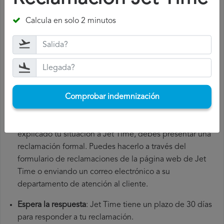
Reúne toda la documentación necesaria
: para presentar
Calcula en solo 2 minutos
una reclamación Jet Time, necesitarás el número de tu
vuelo, la fecha de salida, el aeropuerto de origen y el
aeropuerto de destino. También es recomendable que
guardes todos los documentos relacionados con el
vuelo, como la tarjeta de embarque, el billete y los
recibos de gastos adicionales que hayas tenido que
Comprobar indemnización
hacer.
Presenta la reclamación Jet Time
: una vez que hayas
explicado tu situación a Jet Time, debes presentar una
reclamación formal. Puedes hacerlo a través del
formulario de reclamaciones de la página web de Jet
Time o enviando un correo electrónico a su
departamento de atención al cliente.
Espera la respuesta
: Jet Time tiene un plazo de 30 días
para responder a tu reclamación.