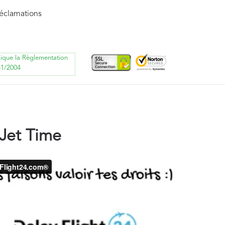
réclamations
lique la Règlementation
61/2004
Jet Time