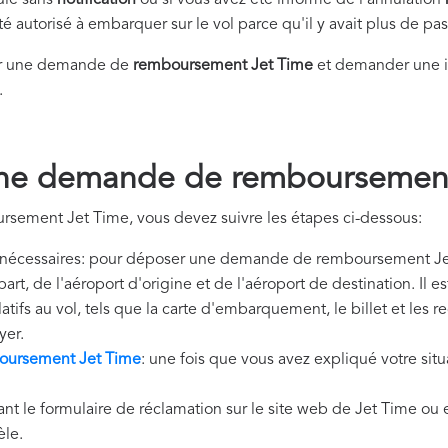
nulé sans
notification
ou si vous avez été informé de l'annulation
été autorisé à embarquer sur le vol parce qu'il y avait plus de p
er une demande de
remboursement Jet Time
et demander une i
.
ne demande de remboursement
sement Jet Time, vous devez suivre les étapes ci-dessous:
nécessaires: pour déposer une demande de remboursement Jet
art, de l'aéroport d'origine et de l'aéroport de destination. I
tifs au vol, tels que la carte d'embarquement, le billet et les 
yer.
ursement Jet Time
: une fois que vous avez expliqué votre sit
ant le formulaire de réclamation sur le site web de Jet Time ou 
èle.