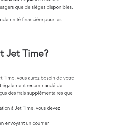
moins de 14 jours
à l'avance.
assagers que de sièges disponibles.
ndemnité financière pour les
 Jet Time?
 Time, vous aurez besoin de votre
l est également recommandé de
reçus des frais supplémentaires que
uation à Jet Time, vous devez
en envoyant un courrier