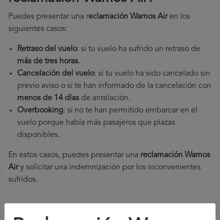
Puedes presentar una r
eclamación Wamos Air
en los
siguientes casos:
Retraso del vuelo
: si tu vuelo ha sufrido un retraso de
más de tres horas
.
Cancelación del vuelo
: si tu vuelo ha sido cancelado sin
previo aviso o si te han informado de la cancelación con
menos de 14 días
de antelación.
Overbooking
: si no te han permitido embarcar en el
vuelo porque había más pasajeros que plazas
disponibles.
En estos casos, puedes presentar una
reclamación Wamos
Air​
y solicitar una indemnización por los inconvenientes
sufridos.
¿Cómo presentar una reclamación