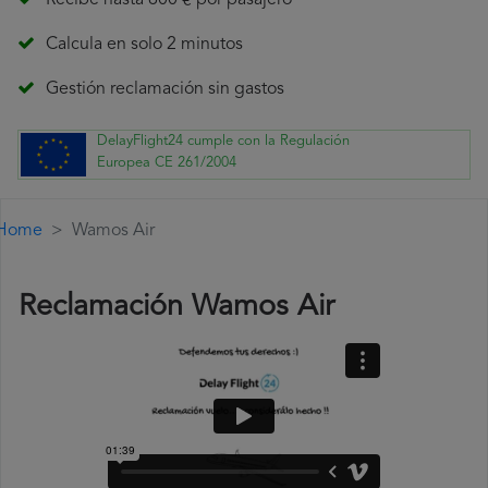
Recibe hasta 600 € por pasajero
Calcula en solo 2 minutos
Gestión reclamación sin gastos
DelayFlight24 cumple con la Regulación
Europea CE 261/2004
Home
Wamos Air
Reclamación Wamos Air