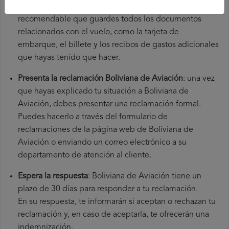
origen y el aeropuerto de destino. También es
recomendable que guardes todos los documentos
relacionados con el vuelo, como la tarjeta de
embarque, el billete y los recibos de gastos adicionales
que hayas tenido que hacer.
Presenta la reclamación Boliviana de Aviación
: una vez
que hayas explicado tu situación a Boliviana de
Aviación, debes presentar una reclamación formal.
Puedes hacerlo a través del formulario de
reclamaciones de la página web de Boliviana de
Aviación o enviando un correo electrónico a su
departamento de atención al cliente.
Espera la respuesta
: Boliviana de Aviación tiene un
plazo de 30 días para responder a tu reclamación.
En su respuesta, te informarán si aceptan o rechazan tu
reclamación y, en caso de aceptarla, te ofrecerán una
indemnización.