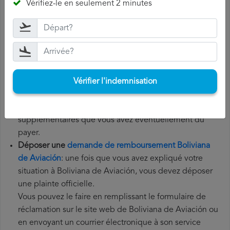
Vérifiez-le en seulement 2 minutes
Aviación, vous devez suivre les étapes ci-dessous:
Rassemblez tous les documents
nécessaires: pour
déposer une demande de remboursement Boliviana de
Aviación, vous aurez besoin de votre numéro de vol, de
la date de départ, de l'aéroport d'origine et de
Vérifier l'indemnisation
l'aéroport de destination. Il est également recommandé
de conserver tous les documents relatifs au vol, tels que
la carte d'embarquement, le billet et les reçus des frais
supplémentaires que vous avez éventuellement dû
payer.
Déposer une
demande de remboursement Boliviana
de Aviación
: une fois que vous avez expliqué votre
situation à Boliviana de Aviación, vous devez déposer
une plainte officielle.
Vous pouvez le faire en remplissant le formulaire de
réclamation sur le site web de Boliviana de Aviación ou
en envoyant un courrier électronique à son service