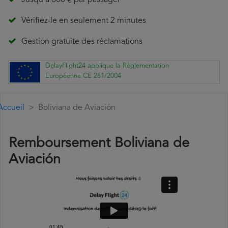
Jusqu'à 600 € par passager
Vérifiez-le en seulement 2 minutes
Gestion gratuite des réclamations
DelayFlight24 applique la Règlementation
Européenne CE 261/2004
Accueil
Boliviana de Aviación
Remboursement Boliviana de
Aviación