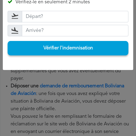
Vérifiez-le en seulement 2 minutes
Aviación, vous devez suivre les étapes ci-dessous:
Rassemblez tous les documents
nécessaires: pour
déposer une demande de remboursement Boliviana de
Aviación, vous aurez besoin de votre numéro de vol, de
la date de départ, de l'aéroport d'origine et de
Vérifier l'indemnisation
l'aéroport de destination. Il est également recommandé
de conserver tous les documents relatifs au vol, tels que
la carte d'embarquement, le billet et les reçus des frais
supplémentaires que vous avez éventuellement dû
payer.
Déposer une
demande de remboursement Boliviana
de Aviación
: une fois que vous avez expliqué votre
situation à Boliviana de Aviación, vous devez déposer
une plainte officielle.
Vous pouvez le faire en remplissant le formulaire de
réclamation sur le site web de Boliviana de Aviación ou
en envoyant un courrier électronique à son service