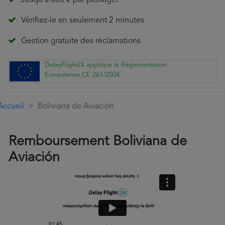
Jusqu'à 600 € par passager
Vérifiez-le en seulement 2 minutes
Gestion gratuite des réclamations
DelayFlight24 applique la Règlementation
Européenne CE 261/2004
Accueil
Boliviana de Aviación
Remboursement Boliviana de
Aviación