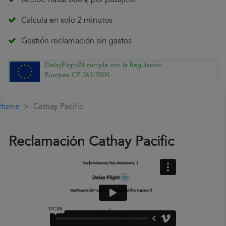
Recibe hasta 600 € por pasajero
Calcula en solo 2 minutos
Gestión reclamación sin gastos
DelayFlight24 cumple con la Regulación
Europea CE 261/2004
Home
Cathay Pacific
Reclamación Cathay Pacific