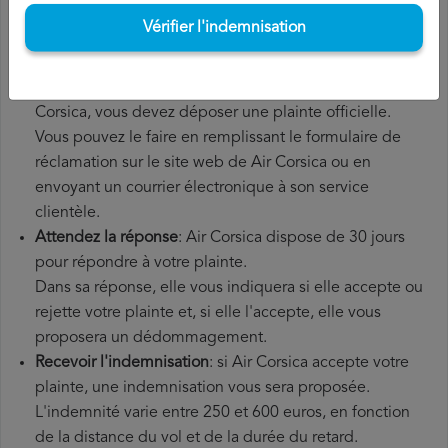
supplémentaires que vous avez éventuellement dû
Vérifier l'indemnisation
payer.
Déposer une
demande de remboursement Air Corsica
:
une fois que vous avez expliqué votre situation à Air
Corsica, vous devez déposer une plainte officielle.
Vous pouvez le faire en remplissant le formulaire de
réclamation sur le site web de Air Corsica ou en
envoyant un courrier électronique à son service
clientèle.
Attendez la réponse
: Air Corsica dispose de 30 jours
pour répondre à votre plainte.
Dans sa réponse, elle vous indiquera si elle accepte ou
rejette votre plainte et, si elle l'accepte, elle vous
proposera un dédommagement.
Recevoir l'indemnisation
: si Air Corsica accepte votre
plainte, une indemnisation vous sera proposée.
L'indemnité varie entre 250 et 600 euros, en fonction
de la distance du vol et de la durée du retard.