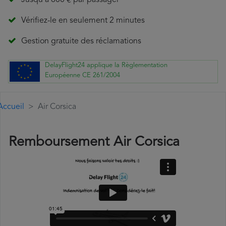
Jusqu'à 600 € par passager
Vérifiez-le en seulement 2 minutes
Gestion gratuite des réclamations
DelayFlight24 applique la Règlementation
Européenne CE 261/2004
Accueil
Air Corsica
Remboursement Air Corsica